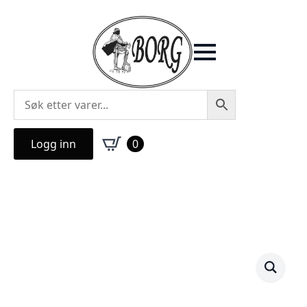
Logg inn
0