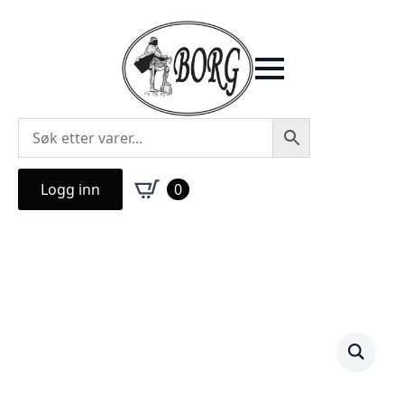
Logg inn
0