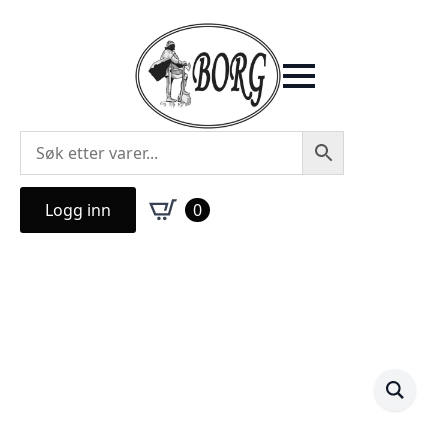
Logg inn
0