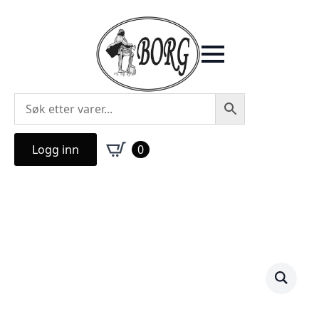
Logg inn
0