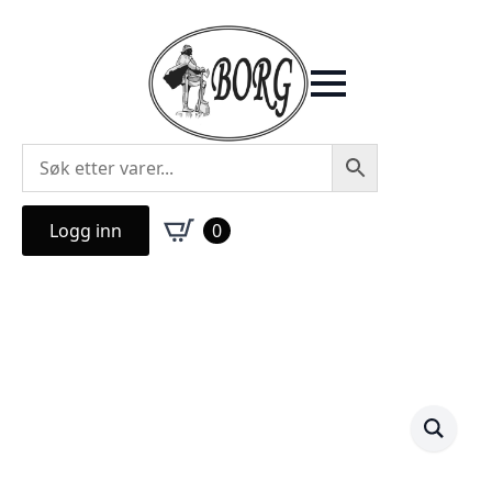
Logg inn
0