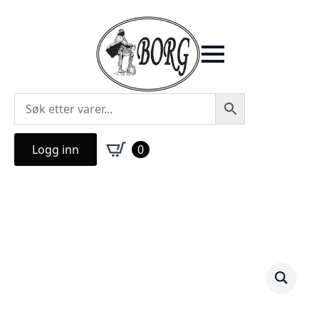
Logg inn
0