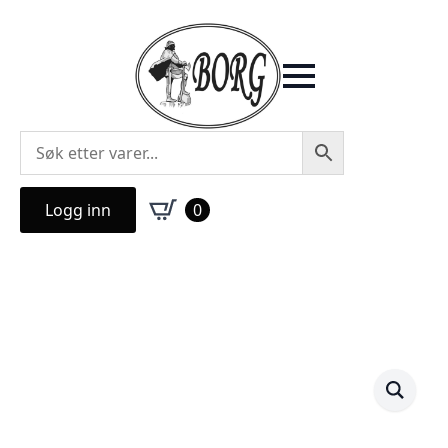
Logg inn
0