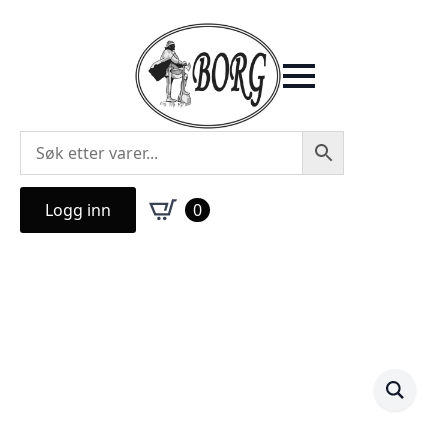
Logg inn
0