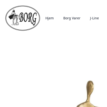
Hjem
Borg Varer
J-Line