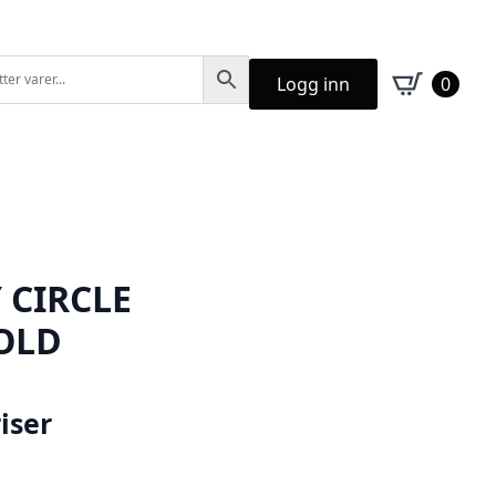
Logg inn
0
 CIRCLE
OLD
iser