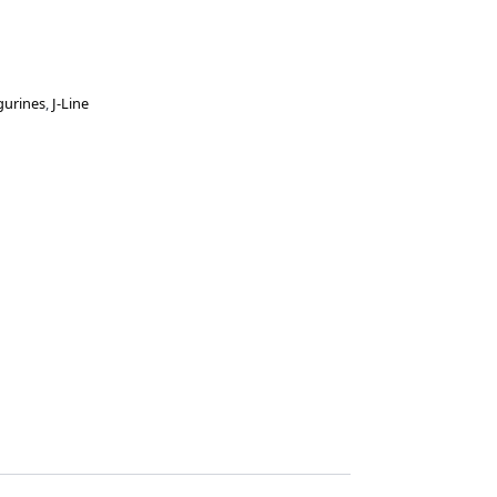
gurines
,
J-Line