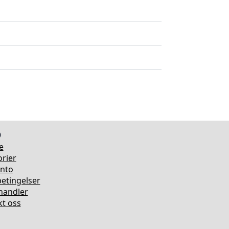
o
e
rier
onto
etingelser
rhandler
t oss