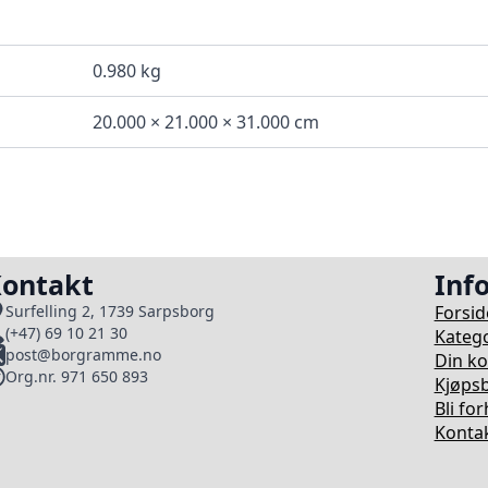
0.980 kg
20.000 × 21.000 × 31.000 cm
ontakt
Inf
Forsid
Surfelling 2, 1739 Sarpsborg
(+47) 69 10 21 30
Katego
post@borgramme.no
Din k
Org.nr. 971 650 893
Kjøpsb
Bli fo
Kontak