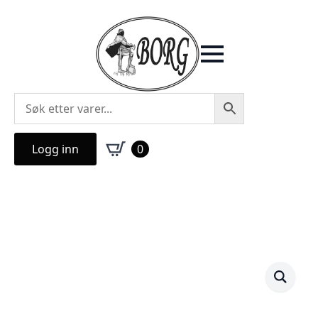
Logg inn
0