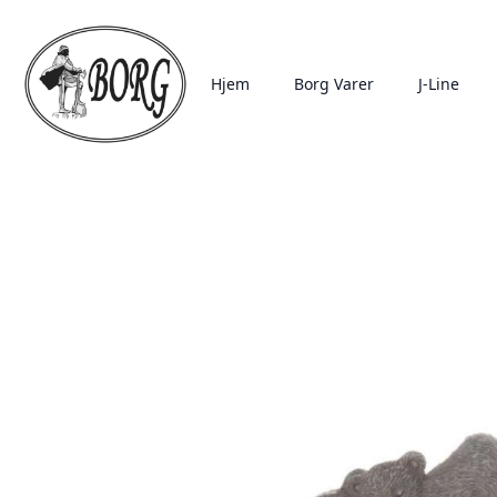
Hjem
Borg Varer
J-Line