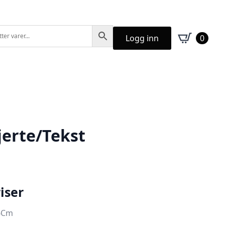
Logg inn
0
jerte/Tekst
iser
X6Cm