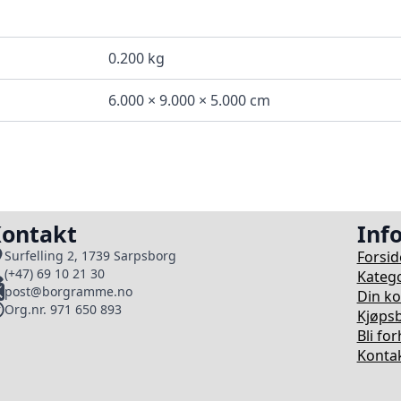
0.200 kg
6.000 × 9.000 × 5.000 cm
ontakt
Inf
Forsid
Surfelling 2, 1739 Sarpsborg
(+47) 69 10 21 30
Katego
post@borgramme.no
Din k
Org.nr. 971 650 893
Kjøpsb
Bli fo
Kontak