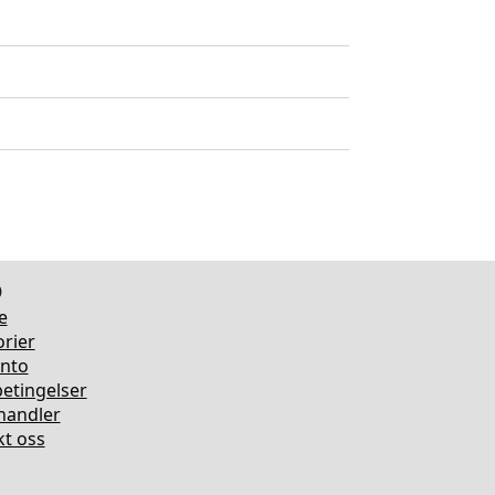
o
e
rier
onto
etingelser
rhandler
t oss