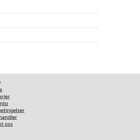
o
e
rier
onto
etingelser
rhandler
t oss