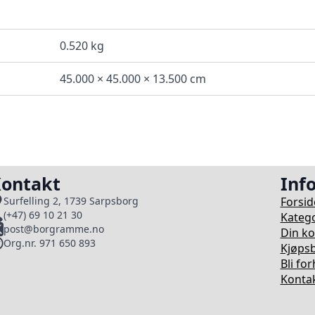
0.520 kg
45.000 × 45.000 × 13.500 cm
ontakt
Inf
Forsid
Surfelling 2, 1739 Sarpsborg
(+47) 69 10 21 30
Katego
post@borgramme.no
Din k
Org.nr. 971 650 893
Kjøpsb
Bli fo
Kontak