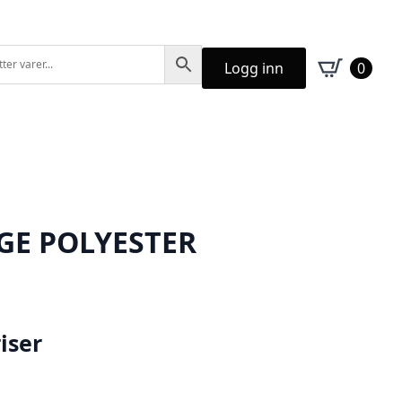
Logg inn
0
GE POLYESTER
iser