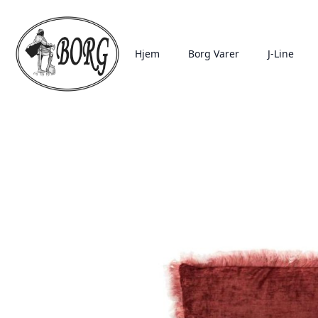
Hjem
Borg Varer
J-Line