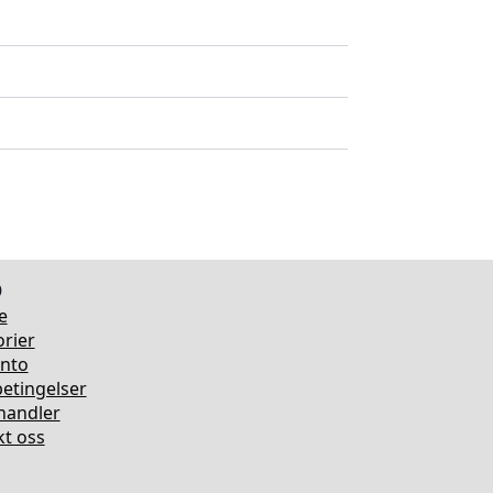
o
e
rier
onto
etingelser
rhandler
t oss