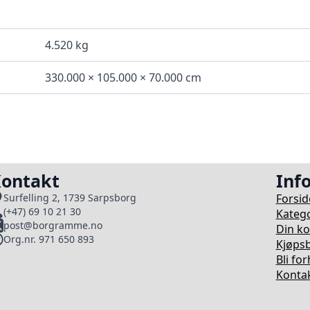
4.520 kg
330.000 × 105.000 × 70.000 cm
ontakt
Inf
Forsid
Surfelling 2, 1739 Sarpsborg
(+47) 69 10 21 30
Katego
post@borgramme.no
Din k
Org.nr. 971 650 893
Kjøpsb
Bli fo
Kontak