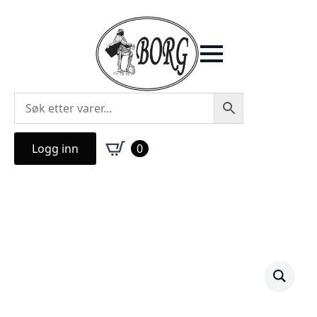
Logg inn
0