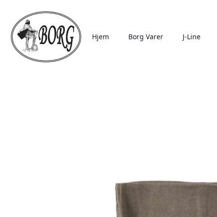
Hjem
Borg Varer
J-Line