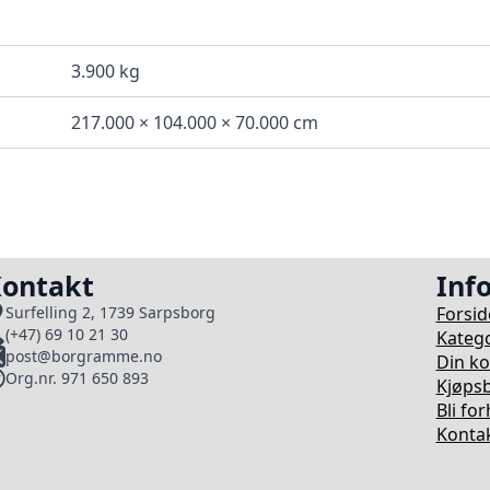
3.900 kg
217.000 × 104.000 × 70.000 cm
ontakt
Inf
Forsid
Surfelling 2, 1739 Sarpsborg
(+47) 69 10 21 30
Katego
post@borgramme.no
Din k
Org.nr. 971 650 893
Kjøpsb
Bli fo
Kontak