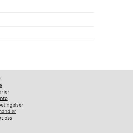
o
e
rier
onto
etingelser
rhandler
t oss