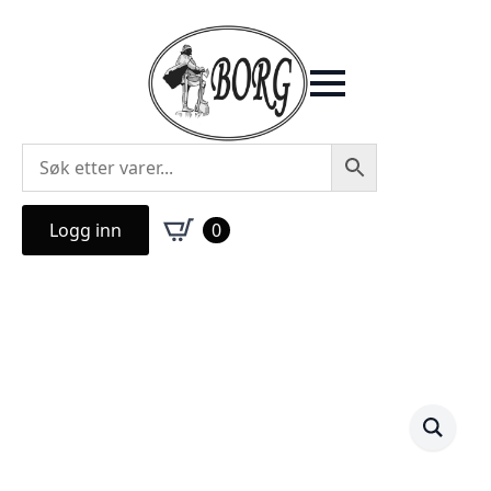
Logg inn
0