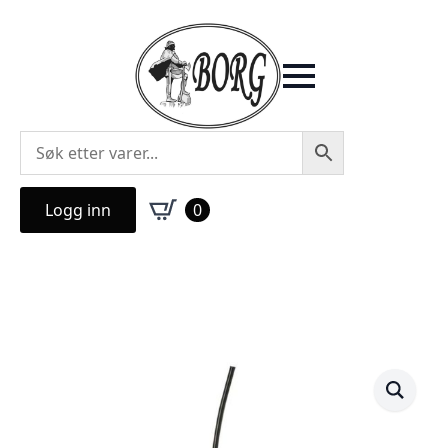
Logg inn
0