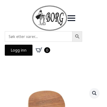
Logg inn
0