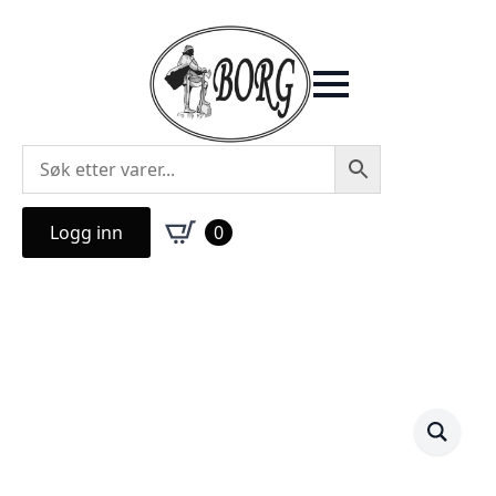
Logg inn
0