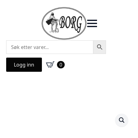
Logg inn
0