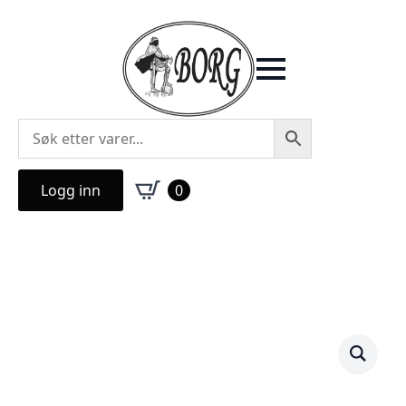
Logg inn
0