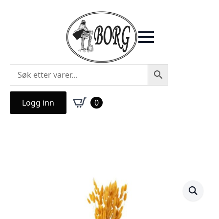
Logg inn
0