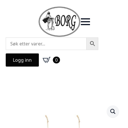
Logg inn
0