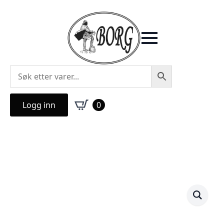
Logg inn
0