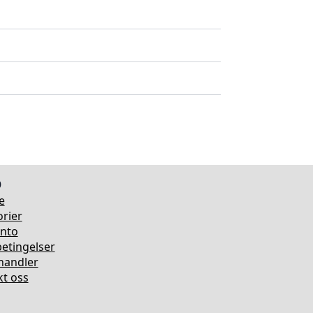
o
e
rier
onto
etingelser
rhandler
t oss