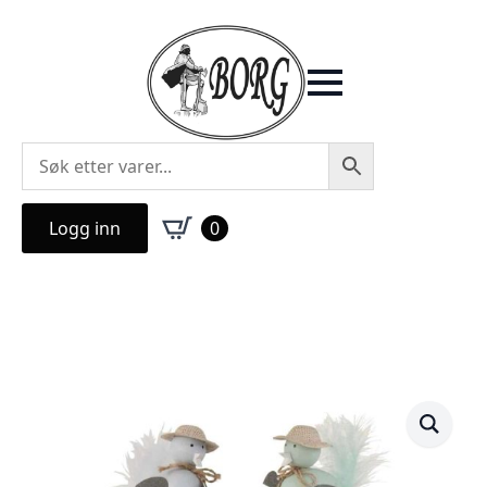
Logg inn
0