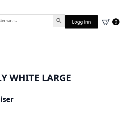
Logg inn
0
LY WHITE LARGE
iser