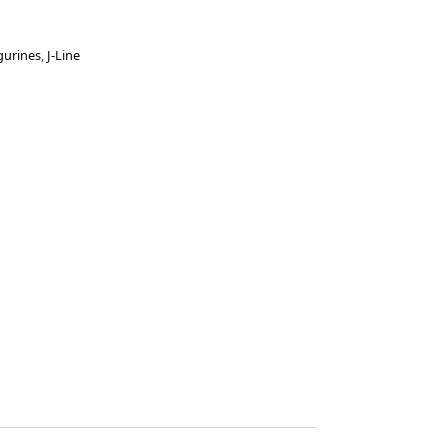
gurines
,
J-Line