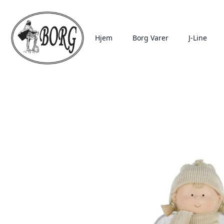
Hjem
Borg Varer
J-Line