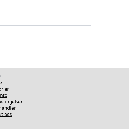
o
e
rier
onto
etingelser
rhandler
t oss