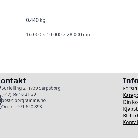
0.440 kg
16.000 × 10.000 × 28.000 cm
ontakt
Inf
Forsid
Surfelling 2, 1739 Sarpsborg
(+47) 69 10 21 30
Katego
post@borgramme.no
Din k
Org.nr. 971 650 893
Kjøpsb
Bli fo
Kontak