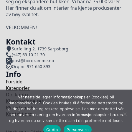
seg og ekspandere butikken. Vi har nå 75 000 varer.
Her finner du alt om interiør fra kjente produsenter
av høy kvalitet.
VELKOMMEN!
Kontakt
Surfelling 2, 1739 Sarpsborg
(+47) 69 10 21 30
post@borgramme.no
Org.nr. 971 650 893
Info
Forside
Kategorier
Din konto
Vår nettside lagrer informasjonskapsler (cookies) på
Kjøpsbetingelser
datamaskinen din. Cookies brukes til å forbedre nettstedet og
Bli forhandler
gi deg en bedre og raskere opplevelse. Les mer om dette i vår
Kontakt oss
personvernerklæring om hvordan informasjonskapsler brukes
og hvordan du selv kan slette disse i din prefererte nettleser.
Godta
Personvern